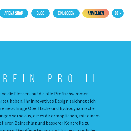
ARENA SHOP
BLOG
EINLOGGEN
ANMELDEN
DE
rfin Pro II
sind die Flossen, auf die alle Profischwimmer
rtet haben. Ihr innovatives Design zeichnet sich
h eine schräge Oberfläche und hydrodynamische
ungen vorne aus, die es dir ermöglichen, mit einem
elleren Beinschlag und besserer Kontrolle zu
immen. Die offene Ferse sorgt für bestmögliche