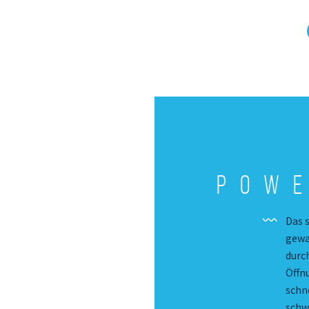
Powe
Das 
gewa
durc
Öffn
schn
schw