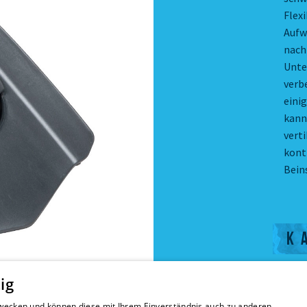
Flex
Aufw
nach 
Unte
verb
eini
kann
verti
kont
Bein
K
ig
A
 Zwecken und können diese mit Ihrem Einverständnis auch zu anderen