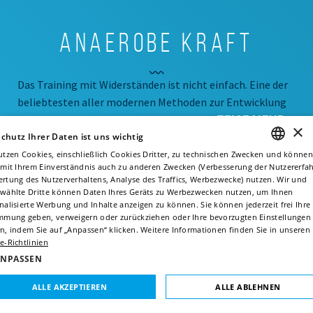
Anaerobe Kraft
Das Training mit Widerständen ist nicht einfach. Eine der
beliebtesten aller modernen Methoden zur Entwicklung
ZEIGE MEHR
und Verbesserung der Muskelkaft ist das ...
×
chutz Ihrer Daten ist uns wichtig
utzen Cookies, einschließlich Cookies Dritter, zu technischen Zwecken und können
 mit Ihrem Einverständnis auch zu anderen Zwecken (Verbesserung der Nutzererfa
ENGLISH
Ziel:
rtung des Nutzerverhaltens, Analyse des Traffics, Werbezwecke) nutzen. Wir und
wählte Dritte können Daten Ihres Geräts zu Werbezwecken nutzen, um Ihnen
AUSDAUER
ITALIAN
nalisierte Werbung und Inhalte anzeigen zu können. Sie können jederzeit frei Ihre
mmung geben, verweigern oder zurückziehen oder Ihre bevorzugten Einstellungen
FRENCH
Niveau:
n, indem Sie auf „Anpassen“ klicken. Weitere Informationen finden Sie in unseren
e-Richtlinien
HARD
GERMAN
ANPASSEN
Dauer:
SPANISH
ALLE AKZEPTIEREN
ALLE ABLEHNEN
30MIN