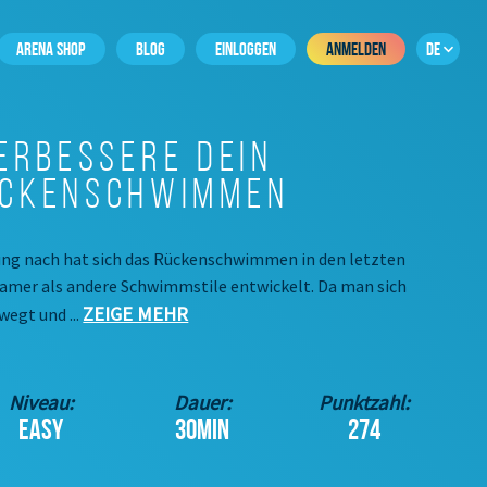
ARENA SHOP
BLOG
EINLOGGEN
ANMELDEN
DE
erbessere dein
ckenschwimmen
ng nach hat sich das Rückenschwimmen in den letzten
amer als andere Schwimmstile entwickelt. Da man sich
ZEIGE MEHR
wegt und ...
Niveau:
Dauer:
Punktzahl:
EASY
30MIN
274