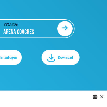
COACH:
ARENA COACHES
 hinzufügen
Download
×