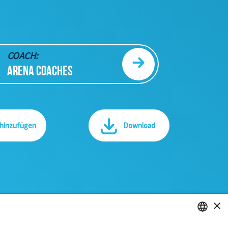
COACH:
ARENA COACHES
 hinzufügen
Download
×