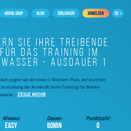
ARENA SHOP
BLOG
EINLOGGEN
ANMELDEN
DE
rn Sie Ihre treibende
für das Training im
 Wasser - Ausdauer 1
ikel zeigen wir dir einen 3-Wochen-Plan, der in erster
 Entwicklung der Armkraft beim Training für deinen
ZEIGE MEHR
wasse ...
Niveau:
Dauer:
Punktzahl:
EASY
60MIN
0