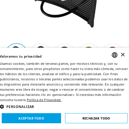
×
Valoramos tu privacidad
Usamos cookies, también de terceras partes, por motivos técnicos y, con tu
consentimiento, para otros propósitos como hacer tu visita más cómoda, conocer
ENGLISH
los hábitos de los clientes, analizar el tráfico y para la publicidad. Con fines
publicitarios, nosotros o terceras partes seleccionadas podemos usar los datos de
ITALIAN
tu dispositivo para mostrarte anuncios y contenido más relevante. En cualquier
momento eres libre de otorgar, negar o revocar el consentimiento o de cambiar
FRENCH
tus preferencias haciendo clic en «personalizar». Si necesitas más información
Flex Paddles
consulta nuestra
Política de Privacidad.
GERMAN
PERSONALIZAR
La última creación de arena para los entrenamiento
SPANISH
ACEPTAR TODO
RECHAZAR TODO
intensos. La superficie de malla flexible permite sentir el
agua de manera más natural, mejorando a la vez la