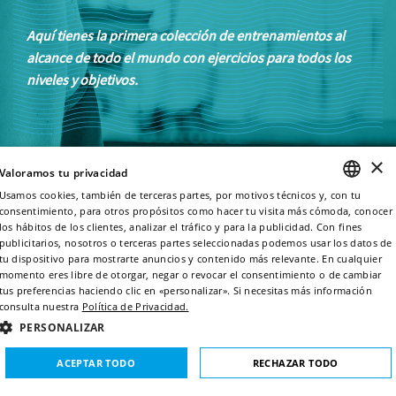
Aquí tienes la primera colección de entrenamientos al
alcance de todo el mundo con ejercicios para todos los
niveles y objetivos.
×
Valoramos tu privacidad
Usamos cookies, también de terceras partes, por motivos técnicos y, con tu
consentimiento, para otros propósitos como hacer tu visita más cómoda, conocer
ENGLISH
los hábitos de los clientes, analizar el tráfico y para la publicidad. Con fines
publicitarios, nosotros o terceras partes seleccionadas podemos usar los datos de
ITALIAN
tu dispositivo para mostrarte anuncios y contenido más relevante. En cualquier
momento eres libre de otorgar, negar o revocar el consentimiento o de cambiar
FRENCH
tus preferencias haciendo clic en «personalizar». Si necesitas más información
consulta nuestra
Política de Privacidad.
GERMAN
PERSONALIZAR
SPANISH
ACEPTAR TODO
RECHAZAR TODO