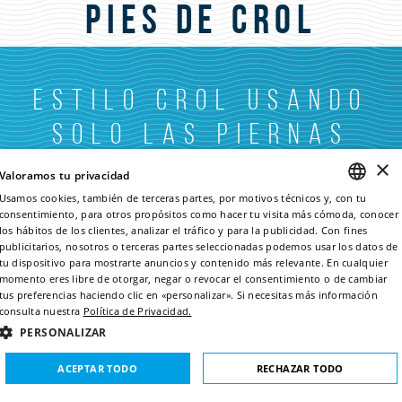
Pies de crol
Estilo crol usando
solo las piernas
×
Valoramos tu privacidad
Usamos cookies, también de terceras partes, por motivos técnicos y, con tu
Nada en estilo libre solo con las piernas mientras llevas los
consentimiento, para otros propósitos como hacer tu visita más cómoda, conocer
ENGLISH
los hábitos de los clientes, analizar el tráfico y para la publicidad. Con fines
brazos extendidos al frente, mano sobre mano.
publicitarios, nosotros o terceras partes seleccionadas podemos usar los datos de
ITALIAN
tu dispositivo para mostrarte anuncios y contenido más relevante. En cualquier
Si lo quieres hacer más fácil, usa una tabla para apoyarte.
momento eres libre de otorgar, negar o revocar el consentimiento o de cambiar
FRENCH
tus preferencias haciendo clic en «personalizar». Si necesitas más información
Levanta la cabeza cuando necesites respirar.
consulta nuestra
Política de Privacidad.
GERMAN
Atención a los pies, que deber estar bien extendidos pero
PERSONALIZAR
relajados. Hay que romper con ellos la superficie pero nunca
SPANISH
ACEPTAR TODO
RECHAZAR TODO
sacarlos del todo fuera del agua.