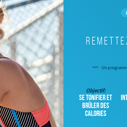
Remette
Un programme
Objectif:
SE TONIFIER ET
IN
BRÛLER DES
CALORIES