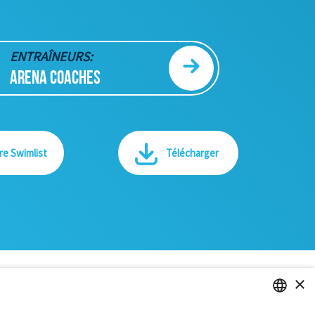
ENTRAÎNEURS:
ARENA COACHES
re Swimlist
Télécharger
×