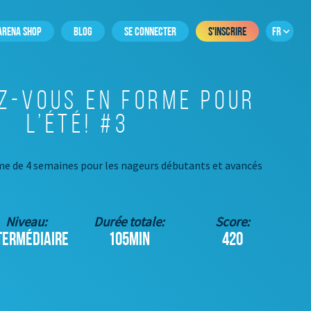
ARENA SHOP
BLOG
SE CONNECTER
S'INSCRIRE
FR
z-vous en forme pour
l’été! #3
 de 4 semaines pour les nageurs débutants et avancés
Niveau:
Durée totale:
Score:
TERMÉDIAIRE
105MIN
420